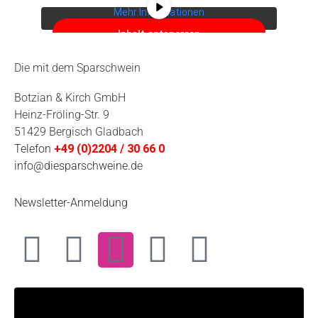
Mehr Informationen
Inhalt entsperren
Erforderlichen Service akzeptieren
Die mit dem Sparschwein
und Inhalte entsperren
Botzian & Kirch GmbH
Heinz-Fröling-Str. 9
51429 Bergisch Gladbach
Telefon
+49 (0)2204 / 30 66 0
info@diesparschweine.d
e
Newsletter-Anmeldung
F
Y
I
L
W
a
o
n
i
h