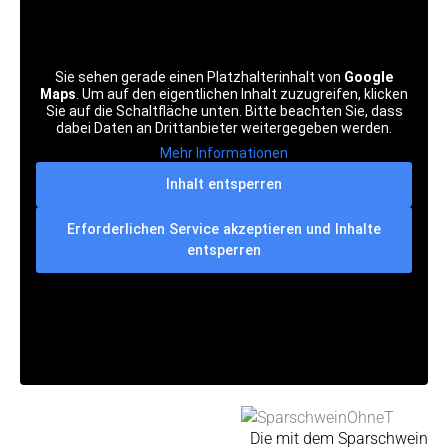
c
u
s
n
a
e
t
t
k
t
Sie sehen gerade einen Platzhalterinhalt von
Google
b
u
a
e
s
Maps
. Um auf den eigentlichen Inhalt zuzugreifen, klicken
Sie auf die Schaltfläche unten. Bitte beachten Sie, dass
dabei Daten an Drittanbieter weitergegeben werden.
o
b
g
d
a
Mehr Informationen
o
e
r
i
p
Inhalt entsperren
Erforderlichen Service akzeptieren und Inhalte
k
a
n
p
entsperren
m
Die mit dem Sparschwein