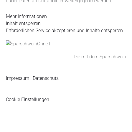
e
t
t
k
t
dabei Daten an Drittanbieter weitergegeben werden.
b
u
a
e
s
Mehr Informationen
Inhalt entsperren
o
b
g
d
a
Erforderlichen Service akzeptieren und Inhalte entsperren
o
e
r
i
p
Die mit dem Sparschwein
k
a
n
p
m
Impressum
|
Datenschutz
Cookie Einstellungen