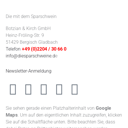
Die mit dem Sparschwein
Botzian & Kirch GmbH
Heinz-Fröling-Str. 9
51429 Bergisch Gladbach
Telefon
+49 (0)2204 / 30 66 0
info@diesparschweine.d
e
Newsletter-Anmeldung
F
Y
I
L
W
a
o
n
i
h
Sie sehen gerade einen Platzhalterinhalt von
Google
c
u
s
n
a
Maps
. Um auf den eigentlichen Inhalt zuzugreifen, klicken
Sie auf die Schaltfläche unten. Bitte beachten Sie, dass