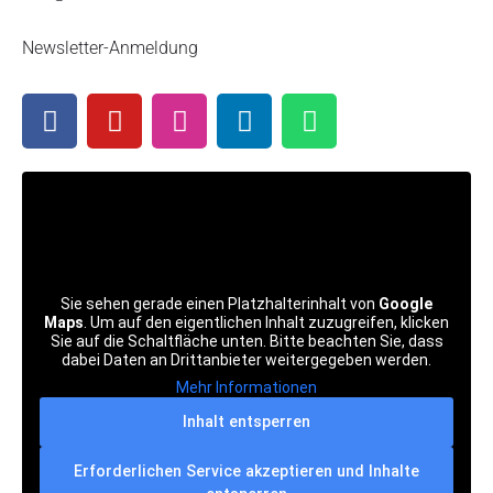
Newsletter-Anmeldung
F
Y
I
L
W
a
o
n
i
h
c
u
s
n
a
e
t
t
k
t
b
u
a
e
s
o
b
g
d
a
o
e
r
i
p
k
a
n
p
Sie sehen gerade einen Platzhalterinhalt von
Google
m
Maps
. Um auf den eigentlichen Inhalt zuzugreifen, klicken
Sie auf die Schaltfläche unten. Bitte beachten Sie, dass
dabei Daten an Drittanbieter weitergegeben werden.
Mehr Informationen
Inhalt entsperren
Erforderlichen Service akzeptieren und Inhalte