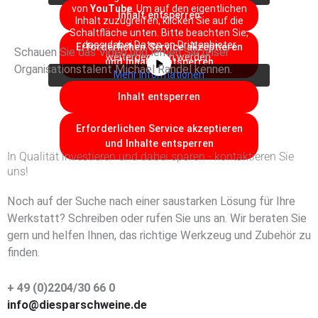
von
YouTube
. Um auf den eigentlichen
Inhalt entsperren
Inhalt zuzugreifen, klicken Sie auf die
Schaltfläche unten. Bitte beachten Sie,
dass dabei Daten an Drittanbieter
Erforderlichen Service akzeptieren
Schauen Sie das Video und lernen Sie unser
weitergegeben werden.
und Inhalte entsperren
Organisationstalent Michael Randel kennen.
Mehr Informationen
Inhalt entsperren
Erforderlichen Service akzeptieren
und Inhalte entsperren
In Qualität investieren und dabei sparen - kontaktieren Sie
uns!
Noch auf der Suche nach einer saustarken Lösung für Ihre
Werkstatt? Schreiben oder rufen Sie uns an. Wir beraten Sie
gern und helfen Ihnen, das richtige Werkzeug und Zubehör zu
finden.
+ 49 (0)2204/30 66 0
info@diesparschweine.de