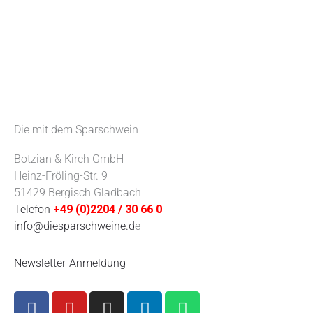
Die mit dem Sparschwein
Botzian & Kirch GmbH
Heinz-Fröling-Str. 9
51429 Bergisch Gladbach
Telefon
+49 (0)2204 / 30 66 0
info@diesparschweine.d
e
Newsletter-Anmeldung
F
Y
I
L
W