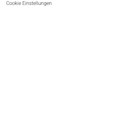
Cookie Einstellungen
Sparschweine-
Newsletter
Melden Sie sich zu unserem Newsletter an, um
auf dem Laufenden zu bleiben.