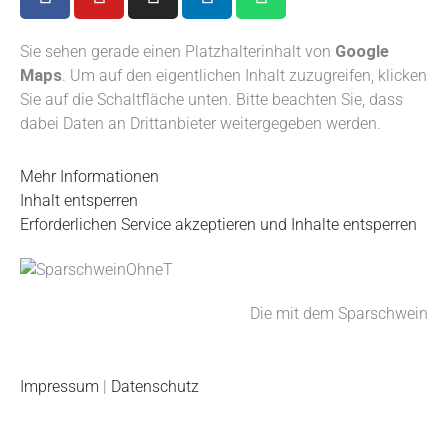
a
o
n
i
h
c
u
s
n
a
e
t
t
k
t
Sie sehen gerade einen Platzhalterinhalt von
Google
Maps
b
. Um auf den eigentlichen Inhalt zuzugreifen, klicken
u
a
e
s
Sie auf die Schaltfläche unten. Bitte beachten Sie, dass
o
b
g
d
a
dabei Daten an Drittanbieter weitergegeben werden.
o
e
r
i
p
k
a
n
p
m
Mehr Informationen
Inhalt entsperren
Erforderlichen Service akzeptieren und Inhalte entsperren
Die mit dem Sparschwein
Impressum
|
Datenschutz