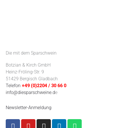
Die mit dem Sparschwein
Botzian & Kirch GmbH
Heinz-Fröling-Str. 9
51429 Bergisch Gladbach
Telefon
+49 (0)2204 / 30 66 0
info@diesparschweine.d
e
Newsletter-Anmeldung
F
Y
I
L
W