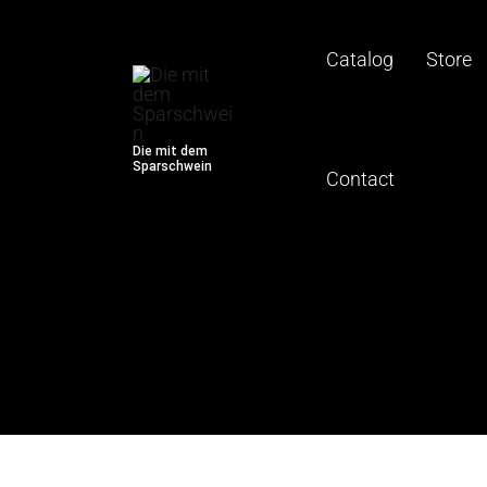
Skip
to
Catalog
Store
content
Die mit dem
Sparschwein
Contact
Interview with the RepMan