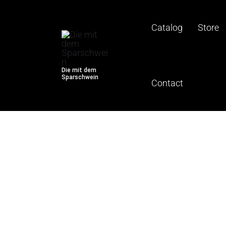
Automated laser marking
Skip
to
Catalog
Store
Automated laser marking
content
Die mit dem
Sparschwein
Contact